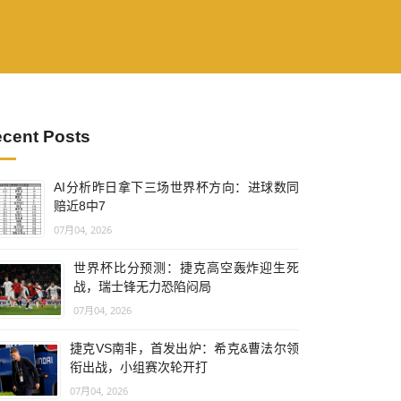
cent Posts
AI分析昨日拿下三场世界杯方向：进球数同
赔近8中7
07月04, 2026
世界杯比分预测：捷克高空轰炸迎生死
战，瑞士锋无力恐陷闷局
07月04, 2026
捷克VS南非，首发出炉：希克&曹法尔领
衔出战，小组赛次轮开打
07月04, 2026