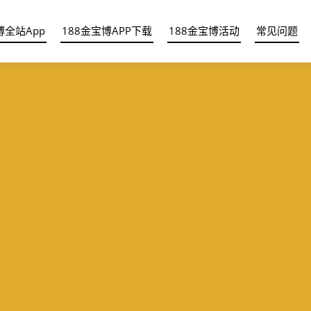
博全站App
188金宝博APP下载
188金宝博活动
常见问题