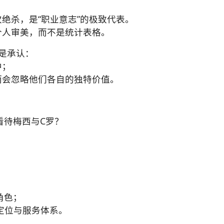
次绝杀，是“职业意志”的极致代表。
个人审美，而不是统计表格。
而是承认：
中；
而会忽略他们各自的独特价值。
看待梅西与C罗？
角色；
术定位与服务体系。