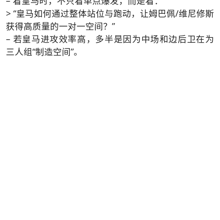
– 看皇马时，不只看单点爆发，而是看：
> “皇马如何通过整体站位与跑动，让姆巴佩/维尼修斯
获得高质量的一对一空间？”
– 若皇马进攻效率高，多半是因为中场和边后卫在为
三人组“制造空间”。
3. 比利亚雷亚尔是试金石，而不是陪跑
– 黄潜的边路、反击、传控能力，能够充分暴露皇马
在高位压迫、边路防守、阵型紧凑度上的优缺点。
– 对战术爱好者来说，这类对手比“纯摆大巴球队”更能
帮助你理解顶级球队的攻守平衡问题。
4. 用“阶段＋细节”的方式看比赛
– 将比赛分为开局、中段、决胜三个阶段，分别关
注：
– 阵型与节奏（开局）
– 微调与针对性变化（中段）
– 心理与风险管理（决胜）