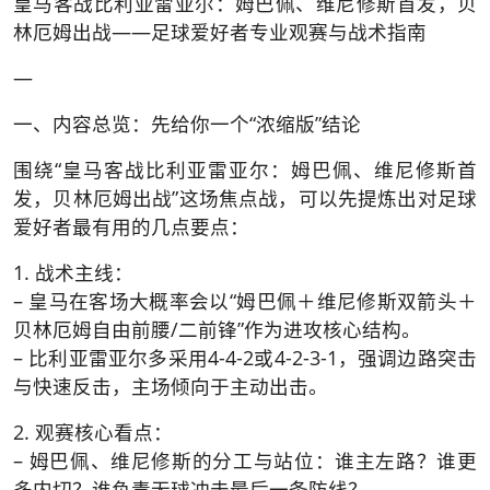
皇马客战比利亚雷亚尔：姆巴佩、维尼修斯首发，贝
林厄姆出战——足球爱好者专业观赛与战术指南
—
一、内容总览：先给你一个“浓缩版”结论
围绕“皇马客战比利亚雷亚尔：姆巴佩、维尼修斯首
发，贝林厄姆出战”这场焦点战，可以先提炼出对足球
爱好者最有用的几点要点：
1. 战术主线：
– 皇马在客场大概率会以“姆巴佩＋维尼修斯双箭头＋
贝林厄姆自由前腰/二前锋”作为进攻核心结构。
– 比利亚雷亚尔多采用4-4-2或4-2-3-1，强调边路突击
与快速反击，主场倾向于主动出击。
2. 观赛核心看点：
– 姆巴佩、维尼修斯的分工与站位：谁主左路？谁更
多内切？谁负责无球冲击最后一条防线？