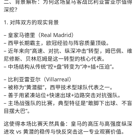
二、背景解析：为何这场皇马客战比利亚雷亚尔值得
深挖？
1. 对阵双方的现实背景
– 皇家马德里（Real Madrid）
– 西甲长期霸主，欧冠经验与阵容质量顶级。
– 近年来向“高速、对抗、纵深冲击”转型，姆巴佩、维
尼修斯、贝林厄姆是这一转型的核心代表。
– 中场结构从传统“控+盘”转变为“冲+插+压迫”。
– 比利亚雷亚尔（Villarreal）
– 被称为“黄潜艇”，西甲技术型球队代表之一。
– 善于用紧凑站位+快速出球+边路突击对抗强队。
– 主场战强队的比赛，典型特征是“敢脚下出球、不盲
目摆大巴”。
这使得本场比赛天然具备：皇马的高压与高强度纵深
进攻 vs 黄潜的稳传与快反突击这一专业观赛价值。