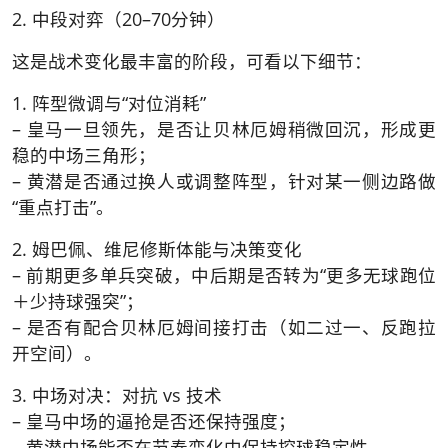
2. 中段对弈（20–70分钟）
这是战术变化最丰富的阶段，可看以下细节：
1. 阵型微调与“对位消耗”
– 皇马一旦领先，是否让贝林厄姆稍微回沉，形成更
稳的中场三角形；
– 黄潜是否通过换人或调整阵型，针对某一侧边路做
“重点打击”。
2. 姆巴佩、维尼修斯体能与决策变化
– 前期更多单兵突破，中后期是否转为“更多无球跑位
＋少持球强突”；
– 是否有配合贝林厄姆间接打击（如二过一、反跑拉
开空间）。
3. 中场对决：对抗 vs 技术
– 皇马中场的逼抢是否还保持强度；
– 黄潜中场能否在节奏变化中保持控球稳定性。