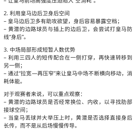
– 让皇马前场高强度压迫陷入“空消耗”。
2. 利用皇马边后卫身后空间
– 皇马边后卫多有助攻欲望，身后容易暴露空档；
– 黄潜的边路球员与插上的边后卫，会尝试打皇马防
线“身后”。
3. 中场局部形成短暂人数优势
– 利用三四人的短传配合在一侧打穿，再快速转移到
另一侧；
– 通过“拉宽—再压窄”来让皇马中场不断横向移动，消
耗体能。
对于观赛者来说，可以重点观察：
– 黄潜的边路球员是否经常换位、内收，以寻找肋部
接球空间；
– 当皇马丢球并大举压上时，黄潜是否选择直接身后
长传，而不是从后场慢慢传导。