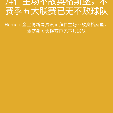
拜仁主场不敌奥格斯堡，本
赛季五大联赛已无不败球队
Home
»
金宝博新闻资讯
»
拜仁主场不敌奥格斯堡，
本赛季五大联赛已无不败球队