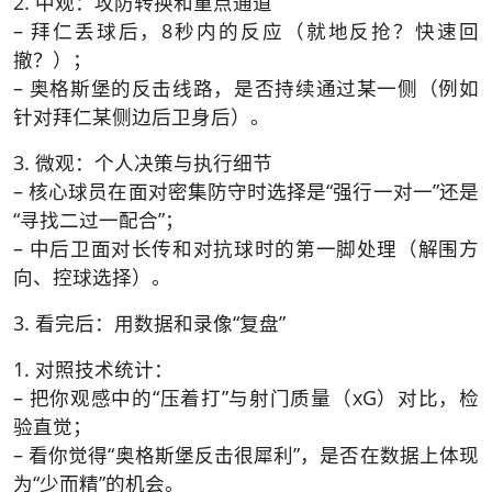
2. 中观：攻防转换和重点通道
– 拜仁丢球后，8秒内的反应（就地反抢？快速回
撤？）；
– 奥格斯堡的反击线路，是否持续通过某一侧（例如
针对拜仁某侧边后卫身后）。
3. 微观：个人决策与执行细节
– 核心球员在面对密集防守时选择是“强行一对一”还是
“寻找二过一配合”；
– 中后卫面对长传和对抗球时的第一脚处理（解围方
向、控球选择）。
3. 看完后：用数据和录像“复盘”
1. 对照技术统计：
– 把你观感中的“压着打”与射门质量（xG）对比，检
验直觉；
– 看你觉得“奥格斯堡反击很犀利”，是否在数据上体现
为“少而精”的机会。