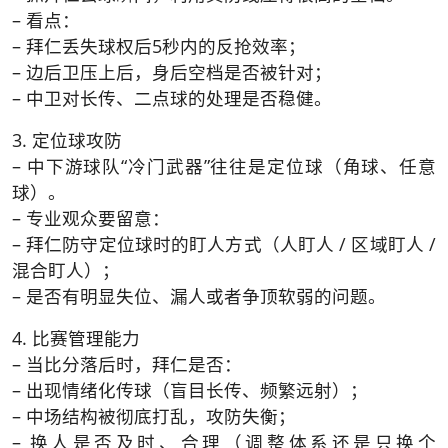
– 看点：
– 拜仁丢失球权后5秒内的反抢效率；
– 边后卫压上后，身后空档是否被针对；
– 中卫对长传、二点球的处理是否稳健。
3. 定位球攻防
– 中下游球队“冷门武器”往往是定位球（角球、任意
球）。
– 专业观众要留意：
– 拜仁防守定位球时的盯人方式（人盯人 / 区域盯人 /
混合盯人）；
– 是否有明显失位、漏人或者争顶软弱的问题。
4. 比赛管理能力
– 当比分落后时，拜仁是否：
– 出现情绪化传球（盲目长传、频繁远射）；
– 中场结构被彻底打乱，攻防失衡；
– 换人是否及时、合理（调整体系还是只换个