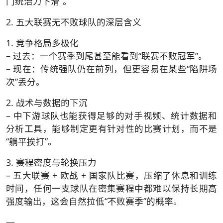
门统治力下滑”。
2. 五大联赛无不败球队的深层含义
1. 竞争格局多极化
– 过去：一个赛季到尾甚至能看到“联赛不败冠军”。
– 现在：传统强队仍在前列，但更容易在某些“陷阱场
次”丢分。
2. 战术与数据的下沉
– 中下游球队也能获得足够的对手视频、统计数据和
分析工具，能够制定更有针对性的比赛计划，而不是
“躺平挨打”。
3. 赛程密度与轮换压力
– 五大联赛 + 欧战 + 国家队比赛，压缩了休息和训练
时间，任何一支球队在密集赛程中都难以保持长期高
强度输出，这会自然拉低“不败赛季”的概率。
—