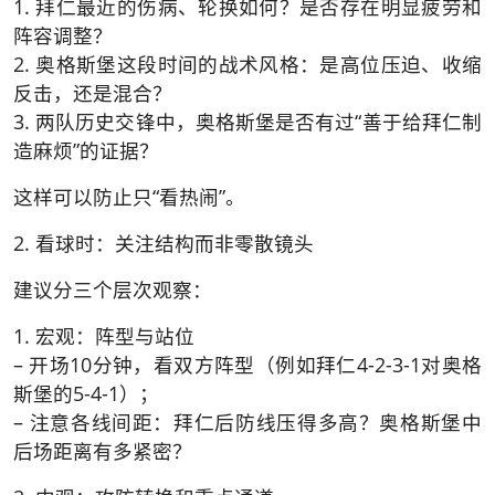
1. 拜仁最近的伤病、轮换如何？是否存在明显疲劳和
阵容调整？
2. 奥格斯堡这段时间的战术风格：是高位压迫、收缩
反击，还是混合？
3. 两队历史交锋中，奥格斯堡是否有过“善于给拜仁制
造麻烦”的证据？
这样可以防止只“看热闹”。
2. 看球时：关注结构而非零散镜头
建议分三个层次观察：
1. 宏观：阵型与站位
– 开场10分钟，看双方阵型（例如拜仁4-2-3-1对奥格
斯堡的5-4-1）；
– 注意各线间距：拜仁后防线压得多高？奥格斯堡中
后场距离有多紧密？