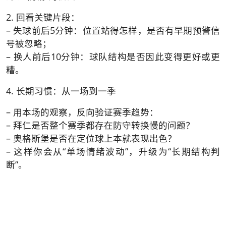
2. 回看关键片段：
– 失球前后5分钟：位置站得怎样，是否有早期预警信
号被忽略；
– 换人前后10分钟：球队结构是否因此变得更好或更
糟。
4. 长期习惯：从一场到一季
– 用本场的观察，反向验证赛季趋势：
– 拜仁是否整个赛季都存在防守转换慢的问题？
– 奥格斯堡是否在定位球上本就表现出色？
– 这样你会从“单场情绪波动”，升级为“长期结构判
断”。
—
七、归纳：本篇对足球爱好者的“最佳指南要点”