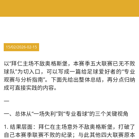
15/02/2026-02-15
以“拜仁主场不敌奥格斯堡，本赛季五大联赛已无不败
球队”为切入口，可以写成一篇给足球爱好者的“专业
观赛与分析指南”。下面先给出整体总结，再分点归纳
成可直接实践的内容。
—
一、总体从“一场失利”到“专业看球”的三个关键视角
1. 结果层面：拜仁在主场意外不敌奥格斯堡，打破了
自己本赛季联赛不败的纪录；与此其他四大联赛原本