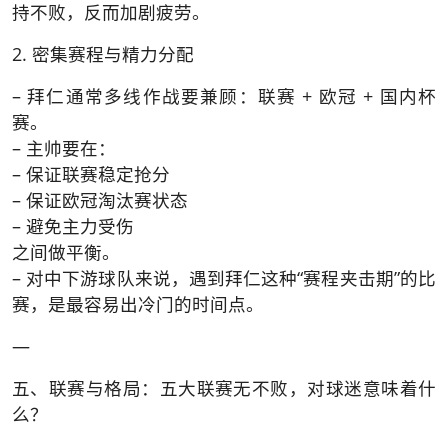
持不败，反而加剧疲劳。
2. 密集赛程与精力分配
– 拜仁通常多线作战要兼顾：联赛 + 欧冠 + 国内杯
赛。
– 主帅要在：
– 保证联赛稳定抢分
– 保证欧冠淘汰赛状态
– 避免主力受伤
之间做平衡。
– 对中下游球队来说，遇到拜仁这种“赛程夹击期”的比
赛，是最容易出冷门的时间点。
—
五、联赛与格局：五大联赛无不败，对球迷意味着什
么？