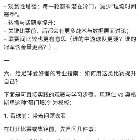
– 观赏性增强：每一轮都有潜在冷门，减少“垃圾时间
赛季”。
– 转播与话题度提升：
– 关键比赛前、后都会有更多战术与数据层面讨论；
– 联赛间比较也更有意思（谁的中游球队更硬？谁的
冠军含金量更高？）。
—
六、给足球爱好者的专业指南：如何用这类比赛提升
自己？
下面是可直接实践的观赛与学习步骤，用拜仁 vs 奥格
斯堡这种“豪门爆冷”为模板：
1. 看球前：带着问题去看
在打开比赛或集锦前，先自问几件事：