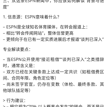
三、从这条ESPN新闻中，你应该如何解读“背景与进
度”
1. 信息源：ESPN意味着什么？
– ESPN是全球知名体育媒体，在转会报道上：
– 相比“转会传闻网站”，整体信誉更高
– 更倾向于在已有一定实质进展后才报道“谈判已深入”
专业解读要点：
– 当ESPN公开使用“接近租借”“谈判已深入”之类措辞
时，通常含义是：
– 双方已经在关键条款上达成一定共识（如租借费区
间、合同年限、角色定位等）
– 尚未签字官宣，仍存在变数（体检、最终条款、其
他球队插足等）
> 行为建议：
> – 把它视为“70% 以上概率会发生”的转会，而不是已