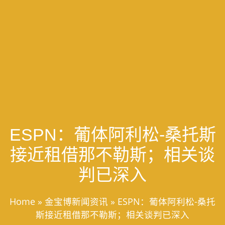
ESPN：葡体阿利松-桑托斯
接近租借那不勒斯；相关谈
判已深入
Home
»
金宝博新闻资讯
»
ESPN：葡体阿利松-桑托
斯接近租借那不勒斯；相关谈判已深入