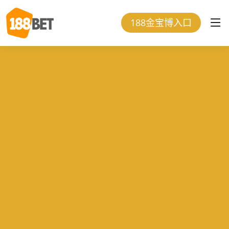
188金宝博入口