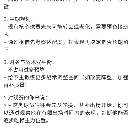
键
2. 中期规划：
– 现有核心球员未来可能转会或老化，需要预备接班
人
– 通过租借先考察适配度，视表现再决定是否长期留
下
3. 财务与战术双平衡：
– 不占用过多预算
– 给予主教练更多战术调整空间（如改变阵型、加强
替补质量）
> 对观赛的你来说：
> – 这类球员往往会先从轮换、替补出场开始，你可
以通过观察他在有限出场时间内的表现，判断他能否
逐步吃掉主力位置。