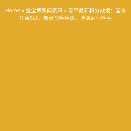
Home
»
金宝博新闻资讯
»
意甲最新积分战报：国米
狂轰5球，都灵惊险绝杀，博洛尼亚险胜