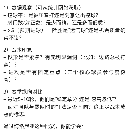
1）数据观察（可从统计网站获取）
– 控球率：是被压着打还是刻意让出控球？
– 射门数/射正数：是少而精，还是多而低质？
– xG（预期进球）：险胜是“运气球”还是机会质量确
实不错？
2）战术印象
– 队形是否紧凑？有无明显漏洞（比如：边路总被打
穿）？
– 进攻是否有固定重点（某个核心球员参与度极
高）？
3）赛季纵向对比
– 最近5–10轮，他们是“稳定拿分”还是“忽高忽低”？
– 面对强队与弱队时的打法是否不同？这正是战术成
熟的标志。
通过博洛尼亚这种比赛，你能学会：