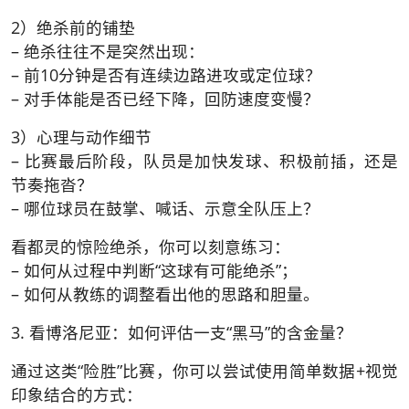
2）绝杀前的铺垫
– 绝杀往往不是突然出现：
– 前10分钟是否有连续边路进攻或定位球？
– 对手体能是否已经下降，回防速度变慢？
3）心理与动作细节
– 比赛最后阶段，队员是加快发球、积极前插，还是
节奏拖沓？
– 哪位球员在鼓掌、喊话、示意全队压上？
看都灵的惊险绝杀，你可以刻意练习：
– 如何从过程中判断“这球有可能绝杀”；
– 如何从教练的调整看出他的思路和胆量。
3. 看博洛尼亚：如何评估一支“黑马”的含金量？
通过这类“险胜”比赛，你可以尝试使用简单数据+视觉
印象结合的方式：