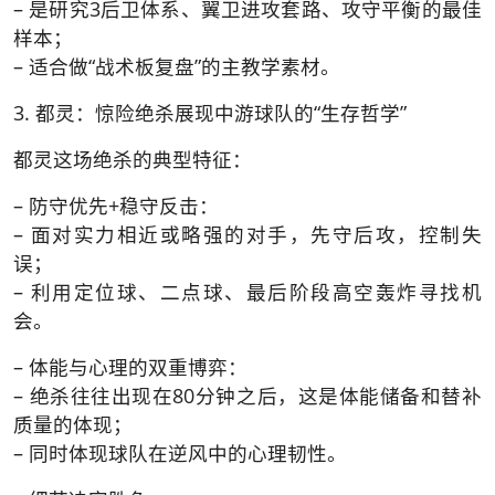
– 是研究3后卫体系、翼卫进攻套路、攻守平衡的最佳
样本；
– 适合做“战术板复盘”的主教学素材。
3. 都灵：惊险绝杀展现中游球队的“生存哲学”
都灵这场绝杀的典型特征：
– 防守优先+稳守反击：
– 面对实力相近或略强的对手，先守后攻，控制失
误；
– 利用定位球、二点球、最后阶段高空轰炸寻找机
会。
– 体能与心理的双重博弈：
– 绝杀往往出现在80分钟之后，这是体能储备和替补
质量的体现；
– 同时体现球队在逆风中的心理韧性。