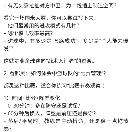
– 有无刻意拉扯对方中卫，为二线插上制造空间？
看完一场国米大胜，你可以尝试写下来：
– 他们最常用的进攻模式有几种？
– 哪个模式效率最高？
– 进球中，有多少是“套路成功”，多少是“个人能力爆
发”？
这就是业余球迷向“战术入门者”的过渡。
2. 看都灵：如何体会中游球队的“比赛管理”？
都灵这种比赛，适合你练习“比赛节奏观察”：
1）时间+比分+阵型变化
– 0–30分钟：多在防守还是试探？
– 60分钟后换人，阵型是前压还是保守？
– 落后/平局时，教练是主动搏命，还是稳一点拖节
奏？