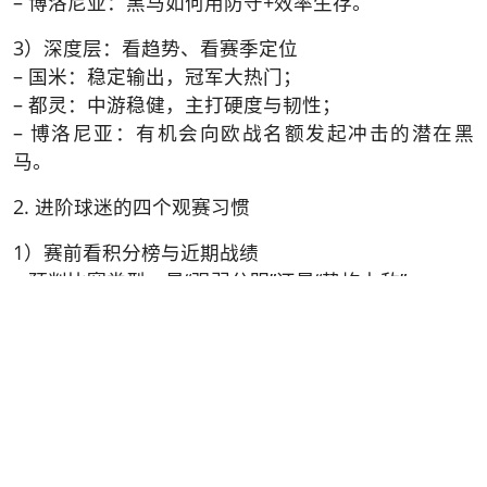
– 博洛尼亚：黑马如何用防守+效率生存。
3）深度层：看趋势、看赛季定位
– 国米：稳定输出，冠军大热门；
– 都灵：中游稳健，主打硬度与韧性；
– 博洛尼亚：有机会向欧战名额发起冲击的潜在黑
马。
2. 进阶球迷的四个观赛习惯
1）赛前看积分榜与近期战绩
– 预判比赛类型：是“强弱分明”还是“势均力敌”。
2）观赛时刻意关注三个点
– 阵型与站位、关键球员角色、教练换人与调整。
3）赛后看技术统计与集锦回顾
– 对照自己印象，验证“肉眼观感”与“数据”的偏差。
4）定期选择一支球队深挖