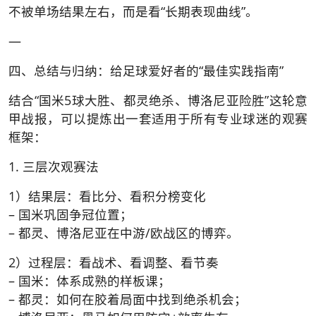
不被单场结果左右，而是看“长期表现曲线”。
—
四、总结与归纳：给足球爱好者的“最佳实践指南”
结合“国米5球大胜、都灵绝杀、博洛尼亚险胜”这轮意
甲战报，可以提炼出一套适用于所有专业球迷的观赛
框架：
1. 三层次观赛法
1）结果层：看比分、看积分榜变化
– 国米巩固争冠位置；
– 都灵、博洛尼亚在中游/欧战区的博弈。
2）过程层：看战术、看调整、看节奏
– 国米：体系成熟的样板课；
– 都灵：如何在胶着局面中找到绝杀机会；