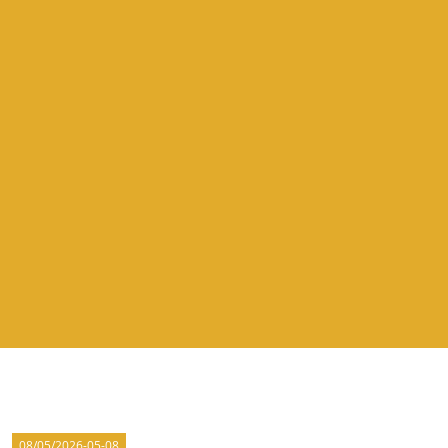
08/05/2026-05-08