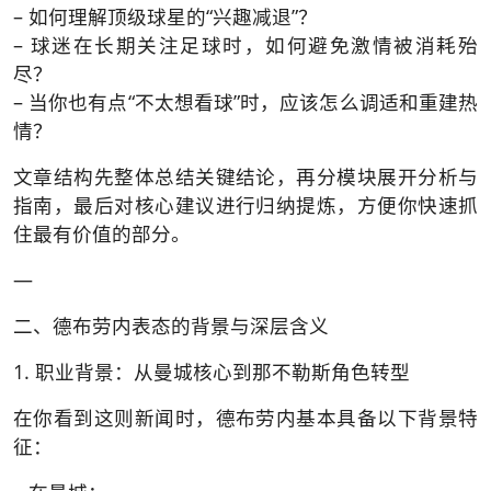
– 如何理解顶级球星的“兴趣减退”？
– 球迷在长期关注足球时，如何避免激情被消耗殆
尽？
– 当你也有点“不太想看球”时，应该怎么调适和重建热
情？
文章结构先整体总结关键结论，再分模块展开分析与
指南，最后对核心建议进行归纳提炼，方便你快速抓
住最有价值的部分。
—
二、德布劳内表态的背景与深层含义
1. 职业背景：从曼城核心到那不勒斯角色转型
在你看到这则新闻时，德布劳内基本具备以下背景特
征：