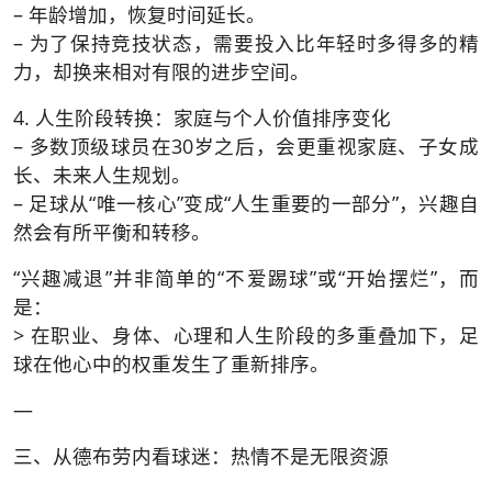
– 年龄增加，恢复时间延长。
– 为了保持竞技状态，需要投入比年轻时多得多的精
力，却换来相对有限的进步空间。
4. 人生阶段转换：家庭与个人价值排序变化
– 多数顶级球员在30岁之后，会更重视家庭、子女成
长、未来人生规划。
– 足球从“唯一核心”变成“人生重要的一部分”，兴趣自
然会有所平衡和转移。
“兴趣减退”并非简单的“不爱踢球”或“开始摆烂”，而
是：
> 在职业、身体、心理和人生阶段的多重叠加下，足
球在他心中的权重发生了重新排序。
—
三、从德布劳内看球迷：热情不是无限资源