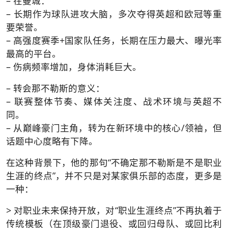
– 在曼城：
– 长期作为球队进攻大脑，多次夺得英超和欧冠等重
要荣誉。
– 高强度赛季+国家队任务，长期在压力最大、曝光率
最高的平台。
– 伤病频率增加，身体消耗巨大。
– 转会那不勒斯的意义：
– 联赛整体节奏、媒体关注度、战术环境与英超不
同。
– 从巅峰豪门主角，转为在新环境中的核心/领袖，但
话题中心度略有下降。
在这种背景下，他的那句“不确定那不勒斯是不是职业
生涯的终点”，并不只是对某家俱乐部的态度，更多是
一种：
> 对职业未来保持开放，对“职业生涯终点”不再执着于
传统模板（在顶级豪门退役、或回归母队、或回比利